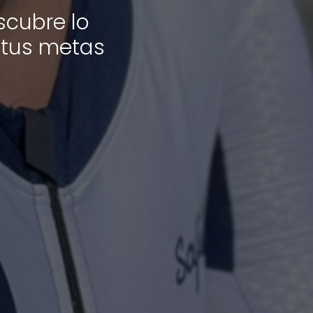
scubre lo
r tus metas